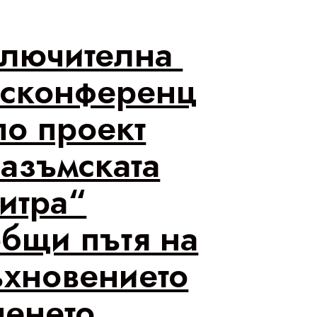
ключителна
есконференц
по проект
азъмската
итра“
бщи пътя на
хновението
ченето