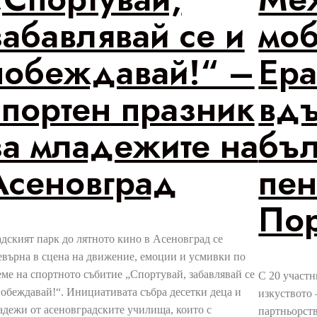
забавлявай се и
моб
побеждавай!“ –
Ера
спортен празник
вдъ
за младежите на
бъл
Асеновград
пен
Пор
адският парк до лятното кино в Асеновград се
евърна в сцена на движение, емоции и усмивки по
еме на спортното събитие „Спортувай, забавлявай се
С 20 участн
побеждавай!“. Инициативата събра десетки деца и
изкуството 
адежи от асеновградските училища, които с
партньорств