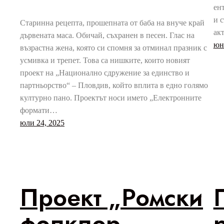
ен
и 
Старинна рецепта, прошепната от баба на внуче край
ак
дървената маса. Обичай, съхранен в песен. Глас на
юн
възрастна жена, която си спомня за отминал празник с
усмивка и трепет. Това са нишките, които новият
проект на „Национално сдружение за единство и
партньорство“ – Пловдив, който вплита в едно голямо
културно пано. Проектът носи името „Електронните
формати…
юли 24, 2025
Проект „Ромски
фолклор,