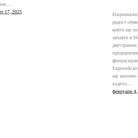
йон…
т 17, 2025
Национално
радост обяв
който ще п
занаяти в Н
двустранни
предприемач
финансиран
Европейско
ще започне 
където…
февруари 4,