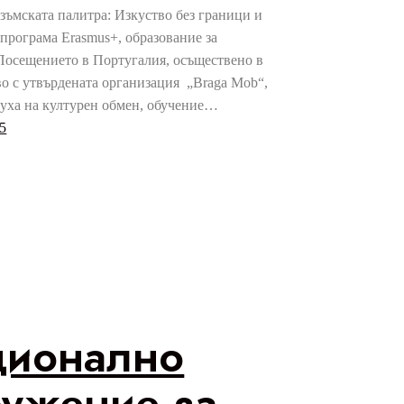
зъмската палитра: Изкуство без граници и
 програма Erasmus+, образование за
Посещението в Португалия, осъществено в
о с утвърдената организация „Braga Mob“,
духа на културен обмен, обучение…
5
ционално
ужение за