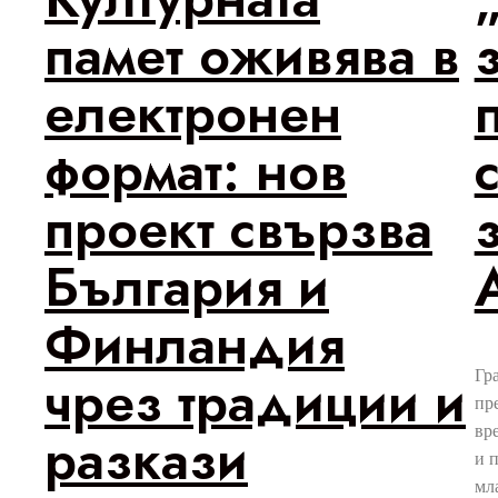
памет оживява в
електронен
формат: нов
проект свързва
България и
Финландия
чрез традиции и
Гр
пр
вр
разкази
и 
мл