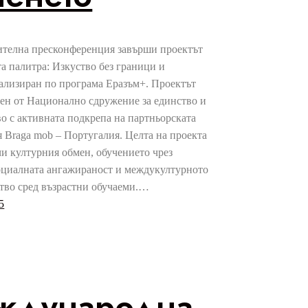
ителна пресконференция завърши проектът
а палитра: Изкуство без граници и
еализиран по програма Еразъм+. Проектът
ен от Национално сдружение за единство и
о с активната подкрепа на партньорската
 Braga mob – Португалия. Целта на проекта
чи културния обмен, обучението чрез
социалната ангажираност и междукултурното
тво сред възрастни обучаеми.…
5
ждународна