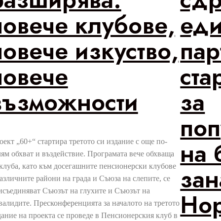
повече клубове,
еди
повече изкуство,
пар
повече
ста
възможности
за
поп
на 
оект „60+“ стартира третото си издание с още по-
лям обхват и въздействие. Програмата вече обхваща
 клуба, като към досегашните пенсионерски клубове
зан
различните райони на града и Съюза на слепите, се
исъединяват Съюзът на глухите и Съюзът на
Нор
валидите. Пресконференцията за началото на третото
дание на проекта се проведе в Пенсионерския клуб в