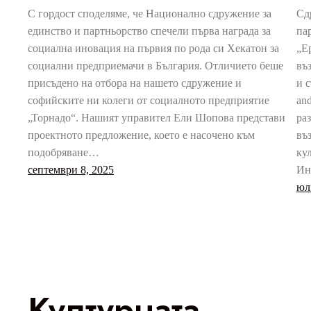
С гордост споделяме, че Национално сдружение за
Сд
единство и партньорство спечели първа награда за
па
социална иновация на първия по рода си Хекатон за
„Е
социални предприемачи в България. Отличието беше
въ
присъдено на отбора на нашето сдружение и
и с
софийските ни колеги от социалното предприятие
and
„Торнадо“. Нашият управител Ели Шопова представи
ра
проектното предложение, което е насочено към
въ
подобряване…
ку
септември 8, 2025
Ин
юл
Културната