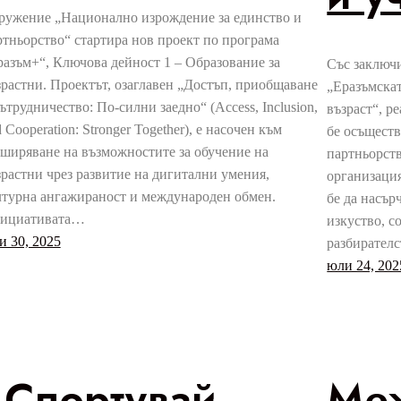
ружение „Национално изрождение за единство и
ртньорство“ стартира нов проект по програма
разъм+“, Ключова дейност 1 – Образование за
Със заключ
зрастни. Проектът, озаглавен „Достъп, приобщаване
„Еразъмскат
ътрудничество: По-силни заедно“ (Access, Inclusion,
възраст“, р
 Cooperation: Stronger Together), е насочен към
бе осъществ
зширяване на възможностите за обучение на
партньорств
зрастни чрез развитие на дигитални умения,
организация
лтурна ангажираност и международен обмен.
бе да насър
ициативата…
изкуство, 
и 30, 2025
разбирателс
юли 24, 202
„Спортувай,
Ме