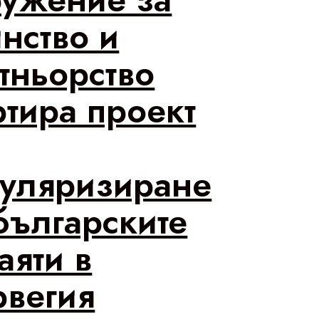
нство и
тньорство
ртира проект
уляризиране
българските
аяти в
вегия