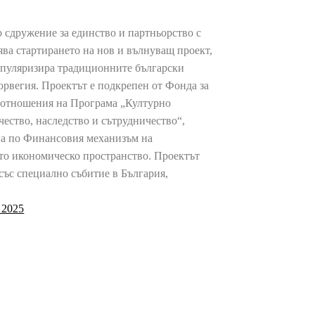
 сдружение за единство и партньорство с
ява стартирането на нов и вълнуващ проект,
опуляризира традиционните български
орвегия. Проектът е подкрепен от Фонда за
 отношения на Програма „Културно
ество, наследство и сътрудничество“,
а по Финансовия механизъм на
то икономическо пространство. Проектът
със специално събитие в България,
 2025