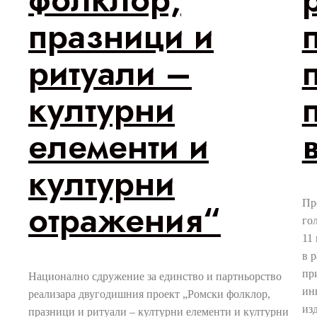
празници и
ритуали –
културни
елементи и
културни
отражения“
Пр
го
11
в 
пр
Национално сдружение за единство и партньорство
ин
реализара двугодишния проект „Ромски фолклор,
из
празници и ритуали – културни елементи и културни