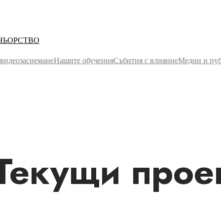
НЬОРСТВО
 видеозаснемане
Нашите обучения
Събития с влияние
Медии и пу
Текущи прое