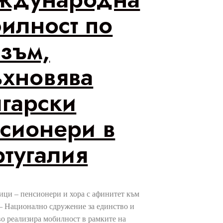
илност по
зъм,
хновява
гарски
сионери в
тугалия
ици – пенсионери и хора с афинитет към
– Национално сдружение за единство и
о реализира мобилност в рамките на