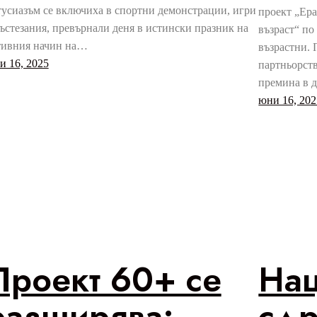
тусиазъм се включиха в спортни демонстрации, игри
проект „Ера
състезания, превърнали деня в истински празник на
възраст“ по
тивния начин на…
възрастни. 
и 16, 2025
партньорств
премина в 
юни 16, 202
Проект 60+ се
На
разширява:
сдр