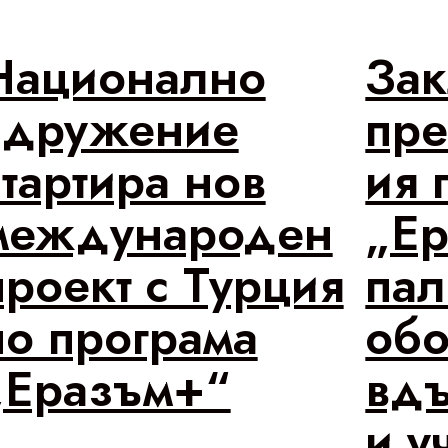
Национално
За
сдружение
пр
стартира нов
ия 
международен
„Ер
проект с Турция
пал
по програма
обо
„Еразъм+“
вдъ
и у