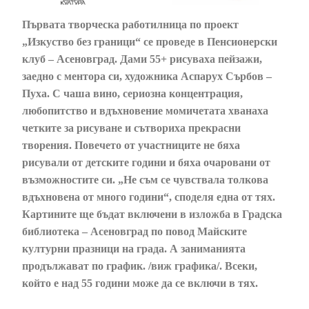
Първата творческа работилница по проект
„Изкуство без граници“ се проведе в Пенсионерски
клуб – Асеновград. Дами 55+ рисуваха пейзажи,
заедно с ментора си, художника Аспарух Сърбов –
Пуха. С чаша вино, сериозна концентрация,
любопитство и вдъхновение момичетата хванаха
четките за рисуване и сътвориха прекрасни
творения. Повечето от участниците не бяха
рисували от детските години и бяха очаровани от
възможностите си. „Не съм се чувствала толкова
вдъхновена от много години“, споделя една от тях.
Картините ще бъдат включени в изложба в Градска
библиотека – Асеновград по повод Майските
културни празници на града. А заниманията
продължават по график. /виж графика/. Всеки,
който е над 55 години може да се включи в тях.