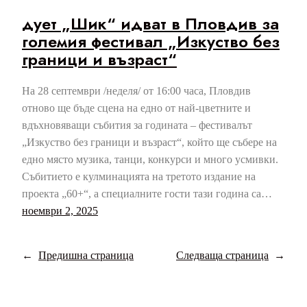
дует „Шик“ идват в Пловдив за
големия фестивал „Изкуство без
граници и възраст“
На 28 септември /неделя/ от 16:00 часа, Пловдив
отново ще бъде сцена на едно от най-цветните и
вдъхновяващи събития за годината – фестивалът
„Изкуство без граници и възраст“, който ще събере на
едно място музика, танци, конкурси и много усмивки.
Събитието е кулминацията на третото издание на
проекта „60+“, а специалните гости тази година са…
ноември 2, 2025
←
Предишна страница
Следваща страница
→