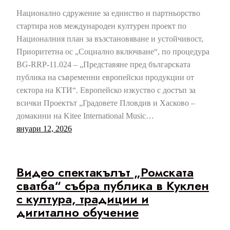
Национално сдружение за единство и партньорство
стартира нов международен културен проект по
Националния план за възстановяване и устойчивост,
Приоритетна ос „Социално включване“, по процедура
BG-RRP-11.024 – „Представяне пред българската
публика на съвременни европейски продукции от
сектора на КТИ“. Европейско изкуство с достъп за
всички Проектът „Градовете Пловдив и Хасково –
домакини на Kitee International Music…
януари 12, 2026
Видео спектакълът „Ромската
сватба“ събра публика в Куклен
с култура, традиции и
дигитално обучение