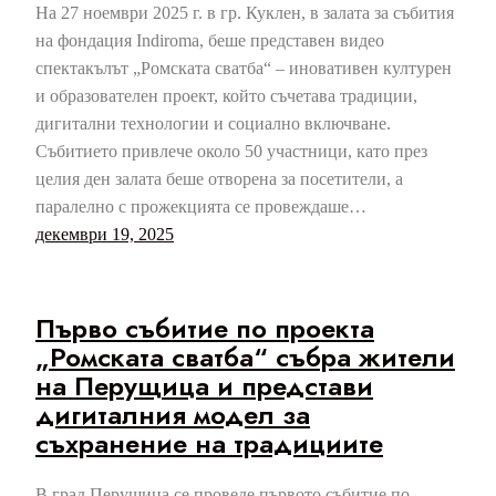
На 27 ноември 2025 г. в гр. Куклен, в залата за събития
на фондация Indiroma, беше представен видео
спектакълът „Ромската сватба“ – иновативен културен
и образователен проект, който съчетава традиции,
дигитални технологии и социално включване.
Събитието привлече около 50 участници, като през
целия ден залата беше отворена за посетители, а
паралелно с прожекцията се провеждаше…
декември 19, 2025
Първо събитие по проекта
„Ромската сватба“ събра жители
на Перущица и представи
дигиталния модел за
съхранение на традициите
В град Перущица се проведе първото събитие по