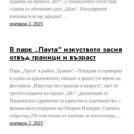
издание на проекта „60+“, а специалните гости тази
година са обичаният дует „Шик“. Популярните
изпълнители ще зарадват…
ноември 2, 2025
В парк „Лаута“ изкуството засия
отвъд граници и възраст
Парк „Лаута“ в район „Тракия“ – Пловдив се превърна
в сцена на вдъхновение, емоции и радост по време на
фестивала „Изкуство без граници и възраст“, част от
третото издание на проект „60+“, реализиран от
Национално сдружение за единство и партньорство, с
финансовата подкрепа на Община Пловдив. Сцената
събра над 250 участници от клубове за пенсионери,…
ноември 2, 2025