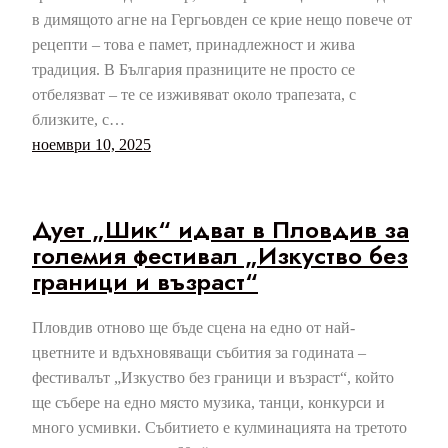
в димящото агне на Гергьовден се крие нещо повече от
рецепти – това е памет, принадлежност и жива
традиция. В България празниците не просто се
отбелязват – те се изживяват около трапезата, с
близките, с…
ноември 10, 2025
Дует „Шик“ идват в Пловдив за
големия фестивал „Изкуство без
граници и възраст“
Пловдив отново ще бъде сцена на едно от най-
цветните и вдъхновяващи събития за годината –
фестивалът „Изкуство без граници и възраст“, който
ще събере на едно място музика, танци, конкурси и
много усмивки. Събитието е кулминацията на третото